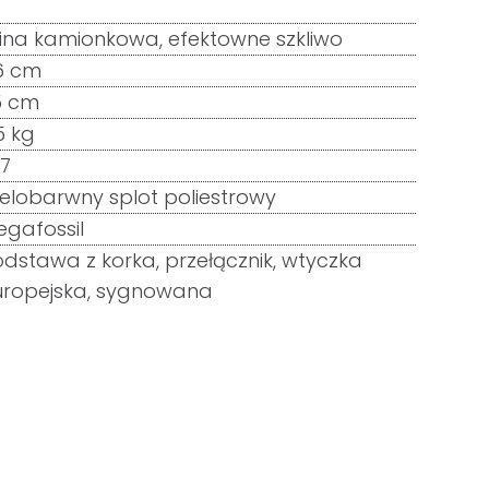
ina kamionkowa, efektowne szkliwo
6 cm
5 cm
5 kg
27
elobarwny splot poliestrowy
gafossil
dstawa z korka, przełącznik, wtyczka
uropejska, sygnowana