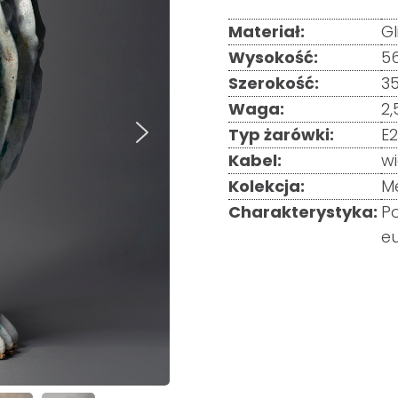
Materiał:
Gl
Wysokość:
5
Szerokość:
3
Waga:
2,
Typ żarówki:
E
Kabel:
wi
Kolekcja:
Me
Charakterystyka:
Po
e